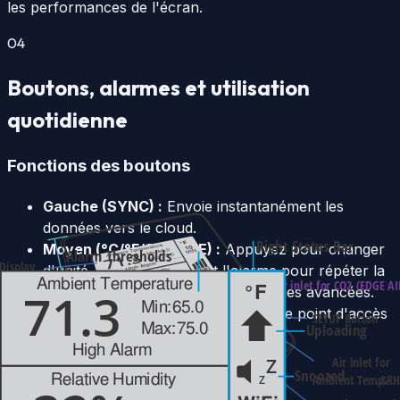
les performances de l'écran.
04
Boutons, alarmes et utilisation
quotidienne
Fonctions des boutons
Gauche (SYNC) :
Envoie instantanément les
données vers le cloud.
Moyen (°C/°F/SNOOZE) :
Appuyez pour changer
d'unité. Appuyez pendant l'alarme pour répéter la
sonnerie. Attendez pour les métriques avancées.
Droite (CONFIGURATION) :
Active le point d'accès
WiFi pour la configuration.
Alarmes et notifications