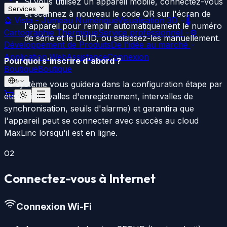
Si vous utilisez un appareil mobile, connectez-vous
Services
et scannez à nouveau le code QR sur l'écran de
🔮
Vista - Jumeau Numérique
Visualisation 3D
🌡️
l'appareil pour remplir automatiquement le numéro
Cartographie Thermique
Service professionnel
⚙️
de série et le DUID, ou saisissez-les manuellement.
Développement de Produits
De l'idée au marché
Application Web
Assistance
Connexion
Pourquoi s'inscrire d'abord ?
Boutique
Boutique
fr
Le système vous guidera dans la configuration étape par
étape (intervalles d'enregistrement, intervalles de
synchronisation, seuils d'alarme) et garantira que
l'appareil peut se connecter avec succès au cloud
MaxLinc lorsqu'il est en ligne.
02
Connectez-vous à Internet
Connexion Wi-Fi