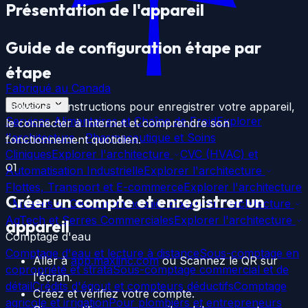
Présentation de l'appareil
Guide de configuration étape par
étape
Fabriqué au Canada
Suivez ces instructions pour enregistrer votre appareil,
Solutions
Services Alimentaires et Chaîne de Froid
Explorer
le connecter à Internet et comprendre son
l'architecture
Pharmaceutique et Soins
fonctionnement quotidien.
Cliniques
Explorer l'architecture
CVC (HVAC) et
01
Automatisation Industrielle
Explorer l'architecture
Flottes, Transport et E-commerce
Explorer l'architecture
Créer un compte et enregistrer un
Musées et Gestion Immobilière
Explorer l'architecture
AgTech et Serres Commerciales
Explorer l'architecture
appareil
Comptage d'eau
Comptage d'eau et lecture à distance
Sous-comptage en
Aller à
app.maxlinc.com
ou Scannez le QR sur
copropriété et strata
Sous-comptage commercial et de
l'écran.
détail
Crédits d'égout et compteurs déductifs
Comptage
Créez et vérifiez votre compte.
agricole et irrigation
Pour plombiers et entrepreneurs