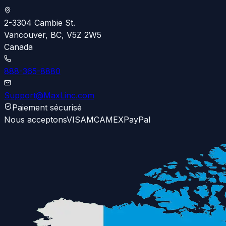
2-3304 Cambie St.
Vancouver, BC, V5Z 2W5
Canada
888-365-8880
Support@MaxLinc.com
Paiement sécurisé
Nous acceptons
VISA
MC
AMEX
PayPal