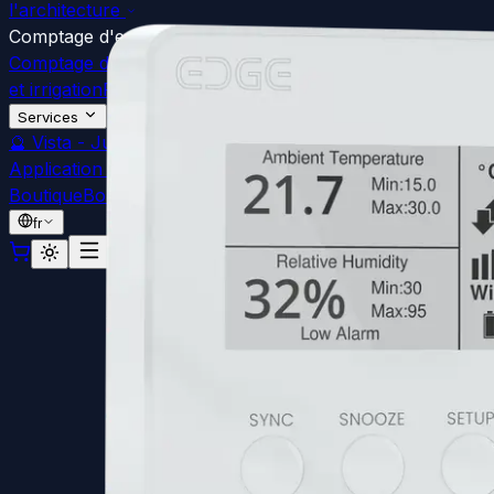
l'architecture
Comptage d'eau
Comptage d'eau et lecture à distance
Sous-comptage en co
et irrigation
Pour plombiers et entrepreneurs
Services
🔮
Vista - Jumeau Numérique
Visualisation 3D
🌡️
Cartogr
Application Web
Assistance
Connexion
Boutique
Boutique
fr