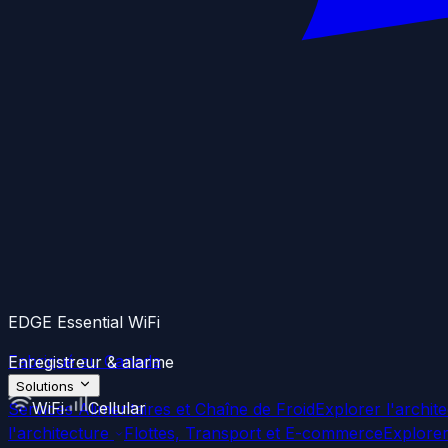
EDGE Essential WiFi
Fabriqué au Canada
Enregistreur & alarme
Solutions
WiFi
Cellular
Services Alimentaires et Chaîne de Froid
Explorer l'archit
l'architecture
Flottes, Transport et E-commerce
Explorer