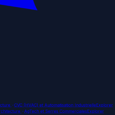
ecture
CVC (HVAC) et Automatisation Industrielle
Explorer
rchitecture
AgTech et Serres Commerciales
Explorer