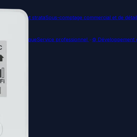
propriété et strata
Sous-comptage commercial et de détail
aphie Thermique
Service professionnel
⚙️
Développement d