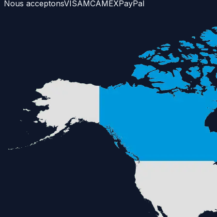
Nous acceptons
VISA
MC
AMEX
PayPal