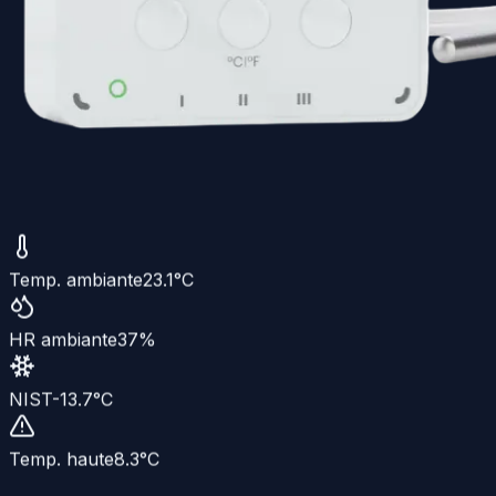
Temp. ambiante
23.1
°C
HR ambiante
37
%
NIST
-13.7
°C
Temp. haute
8.3
°C