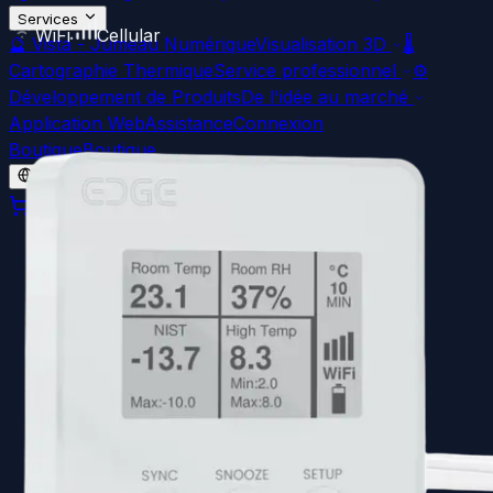
Services
WiFi
Cellular
🔮
Vista - Jumeau Numérique
Visualisation 3D
🌡️
Cartographie Thermique
Service professionnel
⚙️
Développement de Produits
De l'idée au marché
Application Web
Assistance
Connexion
Boutique
Boutique
fr